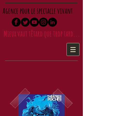
Agence pour le spectacle vivant
Mieux vaut têtard que trop tard...
L'Homme qui rit