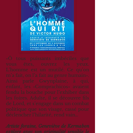
«Ô tous puissants imbéciles que
vous êtes, ouvrez les yeux.
L’homme est un mutilé. Ce qu’on
m’a fait, on l’a fait au genre humain».
Ainsi parle Gwynplaine, à qui,
enfant, les «Comprachicos» avaient
fendu la bouche pour l’exhiber dans
les foires. Adulte, il se découvre fils
de Lord, et s’engage dans un combat
politique que son visage, cassé pour
déclencher l’hilarité, rend vain…
Artiste foraine, Geneviève de Kermabon
explore avec son originalité sensible le