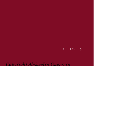
1/3
Copyright Alejandro Guerrero
REVUE DE PRESSE
Entre SEPTEMBRE 2024 et FÉVRIER
2025,
ils sont venus voir le spectacle...
*Presse écrite :
Marianne - Télérama
Sortir - La Vie - Le Figaro Magazine -
Ouest-France - Les Petites affiches
juridiques - Le Point - Lire Magazine -