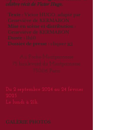
célèbre récit de Victor Hugo.
Texte :
Victor HUGO, adapté par
Geneviève de KERMABON
Mise en scène et distribution :
Geneviève de KERMABON
Durée :
1h10
Dossier de presse :
cliquer
ici
Au Poche-Montparnasse
75 boulevard du Montparnasse
75006 Paris
Du 2 septembre 2024 au 24 février
2025
Le lundi à 21h.
GALERIE PHOTOS