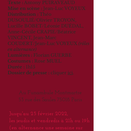
Texte :
Antony PUIRAVEAUD
Mise en scène :
Jean-Luc VOYEUX
Distribution :
Théo
DUSOULIÉ/Olivier TROYON,
Lucille BOBET/Léonie DUÉDAL,
Anne-Cécile CRAPIE/Béatrice
VINCENT, Jean-Marc
COUDERT/Jean-Luc VOYEUX
(rôles
en alternance)
Lumières :
Florian GUERBE
Costumes :
Rose MUEL
Durée :
1h15
Dossier de presse :
cliquer
ici
.
Au Funambule Montmartre
53 rue des Saules 75018 Paris
Jusqu'au 25 février 2022,
les jeudis et vendredis à 21h ou 19h
(en alternance une semaine sur