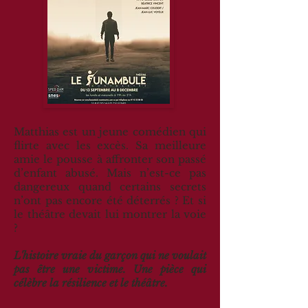
Matthias est un jeune comédien qui
flirte avec les excès. Sa meilleure
amie le pousse à affronter son passé
d’enfant abusé. Mais n’est-ce pas
dangereux quand certains secrets
n’ont pas encore été déterrés ? Et si
le théâtre devait lui montrer la voie
?
L'histoire vraie du garçon qui ne voulait
pas être une victime. Une pièce qui
célèbre la résilience et le théâtre.